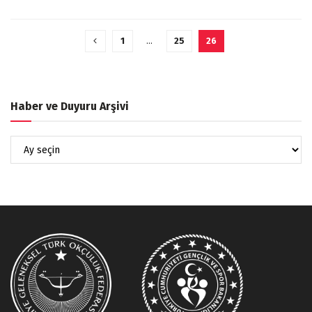
1
…
25
26
Haber ve Duyuru Arşivi