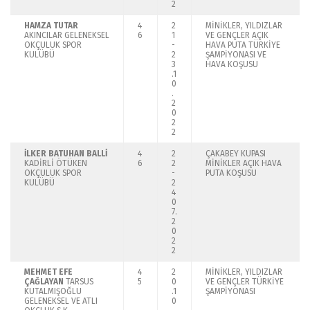
2
HAMZA TUTAR
4
2
MİNİKLER, YILDIZLAR
AKINCILAR GELENEKSEL
6
1
VE GENÇLER AÇIK
OKÇULUK SPOR
-
HAVA PUTA TÜRKİYE
KULÜBÜ
2
ŞAMPİYONASI VE
3
HAVA KOŞUSU
.1
0
.
2
0
2
2
İLKER BATUHAN BALLİ
4
2
ÇAKABEY KUPASI
KADİRLİ ÖTÜKEN
6
2
MİNİKLER AÇIK HAVA
OKÇULUK SPOR
-
PUTA KOŞUSU
KULÜBÜ
2
4
0
7.
2
0
2
2
MEHMET EFE
4
2
MİNİKLER, YILDIZLAR
ÇAĞLAYAN
TARSUS
5
0
VE GENÇLER TÜRKİYE
KUTALMIŞOĞLU
.1
ŞAMPİYONASI
GELENEKSEL VE ATLI
0