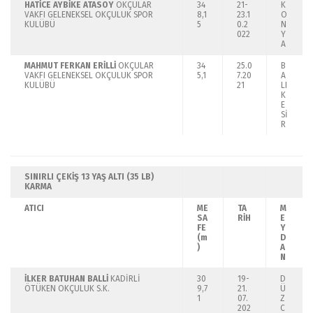
HATİCE AYBİKE ATASOY
OKÇULAR
34
21-
K
VAKFI GELENEKSEL OKÇULUK SPOR
8,1
23.1
O
KULÜBÜ
5
0.2
N
022
Y
A
MAHMUT FERKAN ERİLLİ
OKÇULAR
34
25.0
B
VAKFI GELENEKSEL OKÇULUK SPOR
5,1
7.20
A
KULÜBÜ
21
LI
K
E
Sİ
R
SINIRLI ÇEKİŞ 13 YAŞ ALTI (35 LB)
KARMA
ATICI
ME
TA
M
SA
RİH
E
FE
Y
(m
D
)
A
N
İLKER BATUHAN BALLİ
KADİRLİ
30
19-
D
ÖTÜKEN OKÇULUK S.K.
9,7
21.
Ü
1
07.
Z
202
C