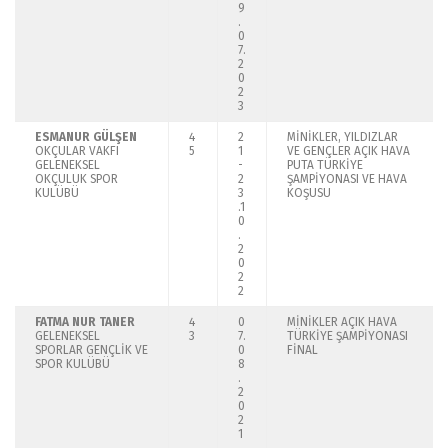
9
.
0
7.
2
0
2
3
ESMANUR GÜLŞEN
4
2
MİNİKLER, YILDIZLAR
OKÇULAR VAKFI
5
1
VE GENÇLER AÇIK HAVA
GELENEKSEL
-
PUTA TÜRKİYE
OKÇULUK SPOR
2
ŞAMPİYONASI VE HAVA
KULÜBÜ
3
KOŞUSU
.1
0
.
2
0
2
2
FATMA NUR TANER
4
0
MİNİKLER AÇIK HAVA
GELENEKSEL
3
7.
TÜRKİYE ŞAMPİYONASI
SPORLAR GENÇLİK VE
0
FİNAL
SPOR KULÜBÜ
8
.
2
0
2
1