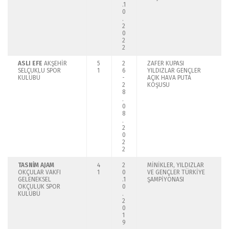
.1
0
.
2
0
2
2
ASLI EFE
AKŞEHİR
5
2
ZAFER KUPASI
SELÇUKLU SPOR
1
6
YILDIZLAR GENÇLER
KULÜBÜ
-
AÇIK HAVA PUTA
2
KOŞUSU
8
.
0
8
.
2
0
2
2
TASNİM AJAM
4
2
MİNİKLER, YILDIZLAR
OKÇULAR VAKFI
1
0
VE GENÇLER TÜRKİYE
GELENEKSEL
.1
ŞAMPİYONASI
OKÇULUK SPOR
0
KULÜBÜ
.
2
0
1
9