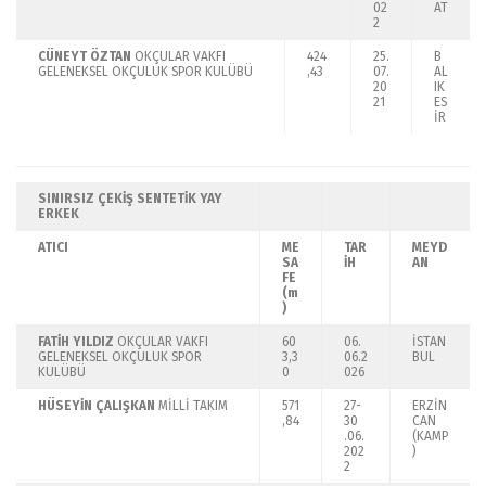
02
AT
2
CÜNEYT ÖZTAN
OKÇULAR VAKFI
424
25.
B
GELENEKSEL OKÇULUK SPOR KULÜBÜ
,43
07.
AL
20
IK
21
ES
İR
SINIRSIZ ÇEKİŞ SENTETİK YAY
ERKEK
ATICI
ME
TAR
MEYD
SA
İH
AN
FE
(m
)
FATİH YILDIZ
OKÇULAR VAKFI
60
06.
İSTAN
GELENEKSEL OKÇULUK SPOR
3,3
06.2
BUL
KULÜBÜ
0
026
HÜSEYİN ÇALIŞKAN
MİLLİ TAKIM
571
27-
ERZİN
,84
30
CAN
.06.
(KAMP
202
)
2