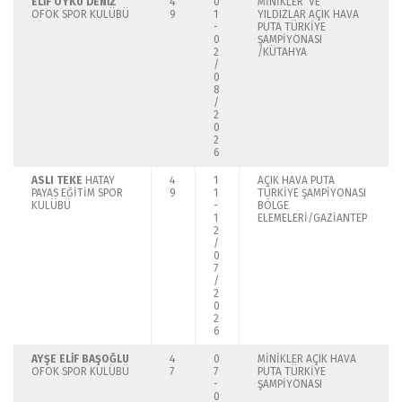
ELİF ÖYKÜ DENİZ
4
0
MİNİKLER VE
OFOK SPOR KULÜBÜ
9
1
YILDIZLAR AÇIK HAVA
-
PUTA TÜRKİYE
0
ŞAMPİYONASI
2
/KÜTAHYA
/
0
8
/
2
0
2
6
ASLI TEKE
HATAY
4
1
AÇIK HAVA PUTA
PAYAS EĞİTİM SPOR
9
1
TÜRKİYE ŞAMPİYONASI
KULÜBÜ
-
BÖLGE
1
ELEMELERİ/GAZİANTEP
2
/
0
7
/
2
0
2
6
AYŞE ELİF BAŞOĞLU
4
0
MİNİKLER AÇIK HAVA
OFOK SPOR KULÜBÜ
7
7
PUTA TÜRKİYE
-
ŞAMPİYONASI
0