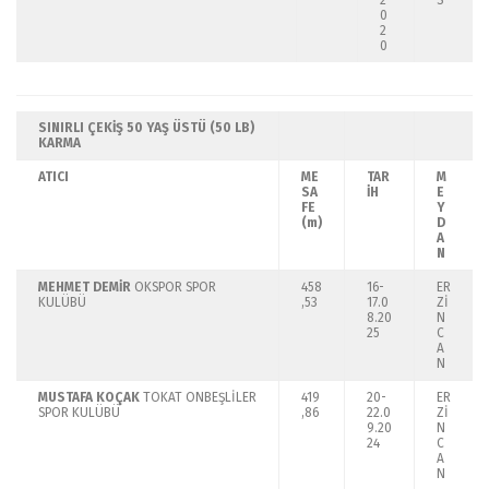
2
S
0
2
0
SINIRLI ÇEKİŞ 50 YAŞ ÜSTÜ (50 LB)
KARMA
ATICI
ME
TAR
M
SA
İH
E
FE
Y
(m)
D
A
N
MEHMET DEMİR
OKSPOR SPOR
458
16-
ER
KULÜBÜ
,53
17.0
Zİ
8.20
N
25
C
A
N
MUSTAFA KOÇAK
TOKAT ONBEŞLİLER
419
20-
ER
SPOR KULÜBÜ
,86
22.0
Zİ
9.20
N
24
C
A
N