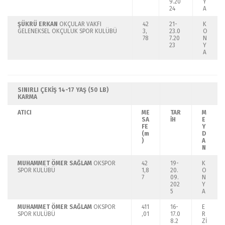
9.20
Y
24
A
ŞÜKRÜ ERKAN
OKÇULAR VAKFI
42
21-
K
GELENEKSEL OKÇULUK SPOR KULÜBÜ
3,
23.0
O
78
7.20
N
23
Y
A
SINIRLI ÇEKİŞ 14-17 YAŞ (50 LB)
KARMA
ATICI
ME
TAR
M
SA
İH
E
FE
Y
(m
D
)
A
N
MUHAMMET ÖMER SAĞLAM
OKSPOR
42
19-
K
SPOR KULÜBÜ
1,8
20.
O
7
09.
N
202
Y
5
A
MUHAMMET ÖMER SAĞLAM
OKSPOR
411
16-
E
SPOR KULÜBÜ
,01
17.0
R
8.2
Zİ