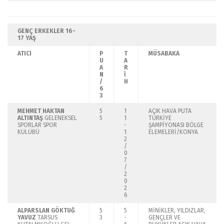
GENÇ ERKEKLER
16-
17 YAŞ
ATICI
P
T
MÜSABAKA
U
A
A
R
N
İ
/
H
6
3
MEHMET HAKTAN
5
1
AÇIK HAVA PUTA
ALTINTAŞ
GELENEKSEL
5
1
TÜRKİYE
SPORLAR SPOR
-
ŞAMPİYONASI BÖLGE
KULÜBÜ
1
ELEMELERİ/KONYA
2
/
0
7
/
2
0
2
6
ALPARSLAN GÖKTUĞ
5
5
MİNİKLER, YILDIZLAR,
YAVUZ
TARSUS
3
-
GENÇLER VE