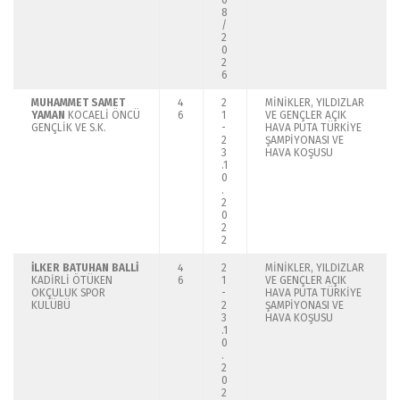
0
8
/
2
0
2
6
MUHAMMET SAMET
4
2
MİNİKLER, YILDIZLAR
YAMAN
KOCAELİ ÖNCÜ
6
1
VE GENÇLER AÇIK
GENÇLİK VE S.K.
-
HAVA PUTA TÜRKİYE
2
ŞAMPİYONASI VE
3
HAVA KOŞUSU
.1
0
.
2
0
2
2
İLKER BATUHAN BALLİ
4
2
MİNİKLER, YILDIZLAR
KADİRLİ ÖTÜKEN
6
1
VE GENÇLER AÇIK
OKÇULUK SPOR
-
HAVA PUTA TÜRKİYE
KULÜBÜ
2
ŞAMPİYONASI VE
3
HAVA KOŞUSU
.1
0
.
2
0
2