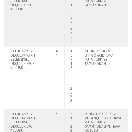
GELENEKSEL
-
PUTA TÜRKİYE
OKÇULUK SPOR
1
ŞAMPİYONASI
KULÜBÜ
8
.
0
6
.
2
0
2
3
EYLÜL AKYÜZ
6
1
YILDIZLAR HEZA
OKÇULAR VAKFI
1
6
DİNARİ AÇIK HAVA
GELENEKSEL
-
PUTA TÜRKİYE
OKÇULUK SPOR
1
ŞAMPİYONASI
KULÜBÜ
8
.
0
6
.
2
0
2
3
EYLÜL AKYÜZ
5
2
MİNİKLER, YILDIZLAR
OKÇULAR VAKFI
3
1
VE GENÇLER AÇIK HAVA
GELENEKSEL
-
PUTA TÜRKİYE
OKÇULUK SPOR
2
ŞAMPİYONASI VE HAVA
KULÜBÜ
3
KOŞUSU