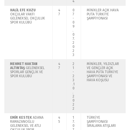
4
HALİL EFE KUZU
4
0
MİNİKLER AÇIK HAVA
OKÇULAR VAKFI
7
7
PUTA TÜRKİYE
GELENEKSEL OKÇULUK
-
ŞAMPİYONASI
SPOR KULÜBÜ
0
9
.
0
7.
2
0
2
3
MEHMET HAKTAN
4
2
MİNİKLER, YILDIZLAR
ALTINTAŞ
GELENEKSEL
7
1
VE GENÇLER AÇIK
SPORLAR GENÇLİK VE
-
HAVA PUTA TÜRKİYE
SPOR KULÜBÜ
2
ŞAMPİYONASI VE
3
HAVA KOŞUSU
.1
0
.
2
0
2
2
EMİR KESTEK
ADANA
4
1
TÜRKİYE
RAMAZANOĞLU
5
7.
ŞAMPİYONASI
GELENEKSEL VE ATLI
0
SIRALAMA ATIŞLARI
OKÇULUK SPOR
7.