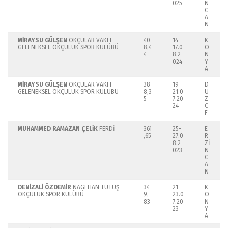
025
N
C
A
N
MİRAYSU GÜLŞEN
OKÇULAR VAKFI
40
14-
K
GELENEKSEL OKÇULUK SPOR KULÜBÜ
8,4
17.0
O
4
8.2
N
024
Y
A
MİRAYSU GÜLŞEN
OKÇULAR VAKFI
38
19-
D
GELENEKSEL OKÇULUK SPOR KULÜBÜ
8,3
21.0
Ü
5
7.20
Z
24
C
E
MUHAMMED RAMAZAN ÇELİK
FERDİ
361
25-
E
,65
27.0
R
8.2
Zİ
023
N
C
A
N
DENİZALİ ÖZDEMİR
NAGEHAN TUTUŞ
34
21-
K
OKÇULUK SPOR KULÜBÜ
9,
23.0
O
83
7.20
N
23
Y
A