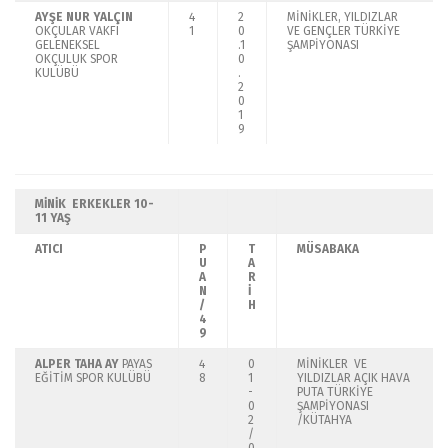
AYŞE NUR YALÇIN
4
2
MİNİKLER, YILDIZLAR
OKÇULAR VAKFI
1
0
VE GENÇLER TÜRKİYE
GELENEKSEL
.1
ŞAMPİYONASI
OKÇULUK SPOR
0
KULÜBÜ
.
2
0
1
9
MİNİK ERKEKLER
10-
11 YAŞ
ATICI
P
T
MÜSABAKA
U
A
A
R
N
İ
/
H
4
9
ALPER TAHA AY
PAYAS
4
0
MİNİKLER VE
EĞİTİM SPOR KULÜBÜ
8
1
YILDIZLAR AÇIK HAVA
-
PUTA TÜRKİYE
0
ŞAMPİYONASI
2
/KÜTAHYA
/