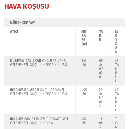
HAVA KOŞUSU
MÜREKKEP YAY
ATICI
ME
TA
M
SA
Rİ
E
FE
H
Y
(m)
D
A
N
HÜSEYİN ÇALIŞKAN
OKÇULAR VAKFI
543
05
İS
GELENEKSEL OKÇULUK SPOR KULÜBÜ
,20
.0
TA
6.2
N
02
B
6
U
L
İBRAHİM BALABAN
OKÇULAR VAKFI
495
29
İS
GELENEKSEL OKÇULUK SPOR KULÜBÜ
,60
.0
TA
5.2
N
02
B
2
U
L
İBRAHİM CAN REİS
İZMİR ÇEKMERGEN
452
15.
T
GELENEKSEL OKÇULUK G.S.K.
,35
05
O
.2
K