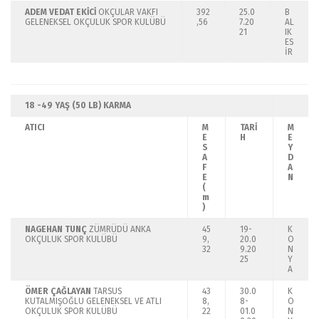
ADEM VEDAT EKİCİ
OKÇULAR VAKFI
392
25.0
B
GELENEKSEL OKÇULUK SPOR KULÜBÜ
,56
7.20
AL
21
IK
ES
İR
18 -49 YAŞ (50 LB)
KARMA
ATICI
M
TARİ
M
E
H
E
S
Y
A
D
F
A
E
N
(
m
)
NAGEHAN TUNÇ
ZÜMRÜDÜ ANKA
45
19-
K
OKÇULUK SPOR KULÜBÜ
9,
20.0
O
32
9.20
N
25
Y
A
ÖMER ÇAĞLAYAN
TARSUS
43
30.0
K
KUTALMIŞOĞLU GELENEKSEL VE ATLI
8,
8-
O
OKÇULUK SPOR KULÜBÜ
22
01.0
N