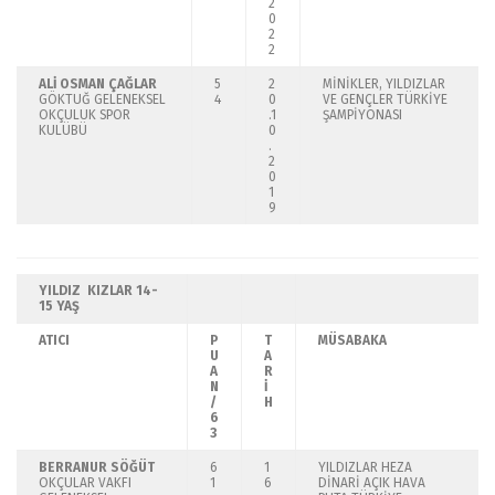
2
0
2
2
ALİ OSMAN ÇAĞLAR
5
2
MİNİKLER, YILDIZLAR
GÖKTUĞ GELENEKSEL
4
0
VE GENÇLER TÜRKİYE
OKÇULUK SPOR
.1
ŞAMPİYONASI
KULÜBÜ
0
.
2
0
1
9
YILDIZ KIZLAR
14-
15 YAŞ
ATICI
P
T
MÜSABAKA
U
A
A
R
N
İ
/
H
6
3
BERRANUR SÖĞÜT
6
1
YILDIZLAR HEZA
OKÇULAR VAKFI
1
6
DİNARİ AÇIK HAVA