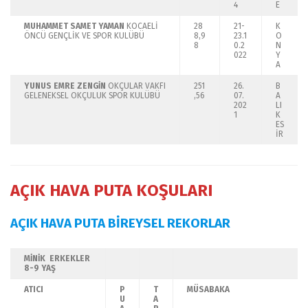
4
E
MUHAMMET SAMET YAMAN
KOCAELİ
28
21-
K
ÖNCÜ GENÇLİK VE SPOR KULÜBÜ
8,9
23.1
O
8
0.2
N
022
Y
A
YUNUS EMRE ZENGİN
OKÇULAR VAKFI
251
26.
B
GELENEKSEL OKÇULUK SPOR KULÜBÜ
,56
07.
A
202
LI
1
K
ES
İR
AÇIK HAVA PUTA KOŞULARI
AÇIK HAVA PUTA BİREYSEL REKORLAR
MİNİK ERKEKLER
8-9 YAŞ
ATICI
P
T
MÜSABAKA
U
A