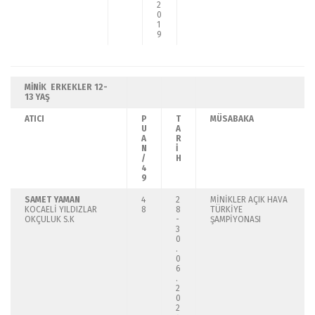
2
0
1
9
MİNİK ERKEKLER
12-
13 YAŞ
ATICI
P
T
MÜSABAKA
U
A
A
R
N
İ
/
H
4
9
SAMET YAMAN
4
2
MİNİKLER AÇIK HAVA
KOCAELİ YILDIZLAR
8
8
TÜRKİYE
OKÇULUK S.K
-
ŞAMPİYONASI
3
0
.
0
6
.
2
0
2