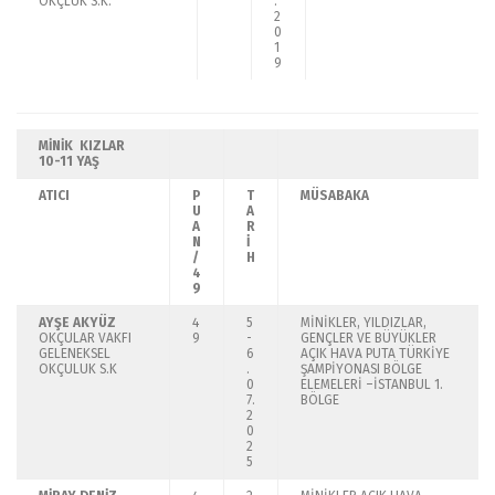
OKÇLUK S.K.
.
2
0
1
9
MİNİK KIZLAR
10-11 YAŞ
ATICI
P
T
MÜSABAKA
U
A
A
R
N
İ
/
H
4
9
AYŞE AKYÜZ
4
5
MİNİKLER, YILDIZLAR,
OKÇULAR VAKFI
9
-
GENÇLER VE BÜYÜKLER
GELENEKSEL
6
AÇIK HAVA PUTA TÜRKİYE
OKÇULUK S.K
.
ŞAMPİYONASI BÖLGE
0
ELEMELERİ –İSTANBUL 1.
7.
BÖLGE
2
0
2
5