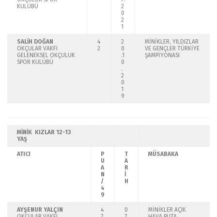
KULÜBÜ
2
0
2
1
SALİH DOĞAN
4
2
MİNİKLER, YILDIZLAR
OKÇULAR VAKFI
2
0
VE GENÇLER TÜRKİYE
GELENEKSEL OKÇULUK
.1
ŞAMPİYONASI
SPOR KULÜBÜ
0
.
2
0
1
9
MİNİK KIZLAR
12-13
YAŞ
ATICI
P
T
MÜSABAKA
U
A
A
R
N
İ
/
H
4
9
AYŞENUR YALÇIN
4
0
MİNİKLER AÇIK
OKÇULAR VAKFI
7
7
HAVA PUTA