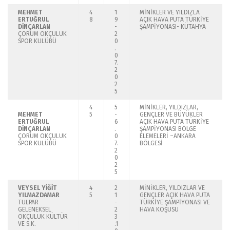
MEHMET
4
1
MİNİKLER VE YILDIZLA
ERTUĞRUL
8
9
AÇIK HAVA PUTA TÜRKİYE
DİNÇARLAN
-
ŞAMPİYONASI- KÜTAHYA
ÇORUM OKÇULUK
2
SPOR KULÜBÜ
0
.
0
7.
2
0
2
5
4
5
MİNİKLER, YILDIZLAR,
MEHMET
5
-
GENÇLER VE BÜYÜKLER
ERTUĞRUL
6
AÇIK HAVA PUTA TÜRKİYE
DİNÇARLAN
.
ŞAMPİYONASI BÖLGE
ÇORUM OKÇULUK
0
ELEMELERİ –ANKARA
SPOR KULÜBÜ
7.
BÖLGESİ
2
0
2
5
VEYSEL YİĞİT
4
2
MİNİKLER, YILDIZLAR VE
YILMAZDAMAR
5
1
GENÇLER AÇIK HAVA PUTA
TULPAR
-
TÜRKİYE ŞAMPİYONASI VE
GELENEKSEL
2
HAVA KOŞUSU
OKÇULUK KÜLTÜR
3
VE S.K.
.1