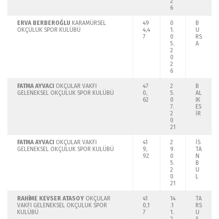
2
6
ERVA BERBEROĞLU
KARAMÜRSEL
49
0
B
OKÇULUK SPOR KULÜBÜ
4,4
1.
U
7
0
RS
5.
A
2
0
2
6
FATMA AYVACI
OKÇULAR VAKFI
47
2
B
GELENEKSEL OKÇULUK SPOR KULÜBÜ
0,
5.
AL
62
0
IK
7.
ES
2
İR
0
21
FATMA AYVACI
OKÇULAR VAKFI
41
2
İS
GELENEKSEL OKÇULUK SPOR KULÜBÜ
9,
9.
TA
92
0
N
5.
B
2
U
0
L
21
RAHİME KEVSER ATASOY
OKÇULAR
41
14
TA
VAKFI GELENEKSEL OKÇULUK SPOR
0,1
.1
RS
KULÜBÜ
7
1.
U