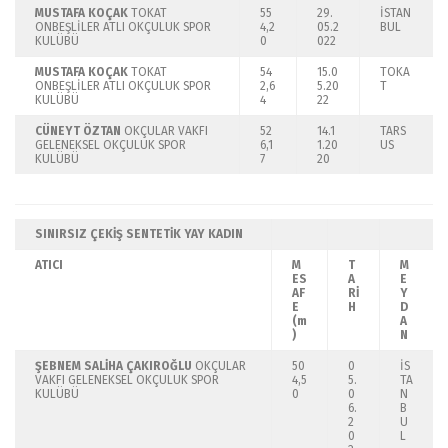
MUSTAFA KOÇAK
TOKAT
55
29.
İSTAN
ONBEŞLİLER ATLI OKÇULUK SPOR
4,2
05.2
BUL
KULÜBÜ
0
022
MUSTAFA KOÇAK
TOKAT
54
15.0
TOKA
ONBEŞLİLER ATLI OKÇULUK SPOR
2,6
5.20
T
KULÜBÜ
4
22
CÜNEYT ÖZTAN
OKÇULAR VAKFI
52
14.1
TARS
GELENEKSEL OKÇULUK SPOR
6,1
1.20
US
KULÜBÜ
7
20
SINIRSIZ ÇEKİŞ SENTETİK YAY
KADIN
ATICI
M
T
M
ES
A
E
AF
Rİ
Y
E
H
D
(m
A
)
N
ŞEBNEM SALİHA ÇAKIROĞLU
OKÇULAR
50
0
İS
VAKFI GELENEKSEL OKÇULUK SPOR
4,5
5.
TA
KULÜBÜ
0
0
N
6.
B
2
U
0
L