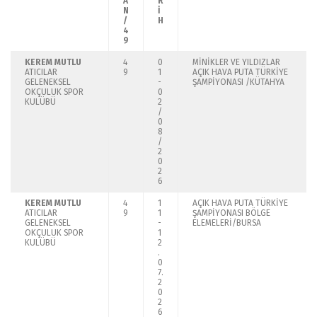
A
R
N
İ
/
H
4
9
KEREM MUTLU
4
0
MİNİKLER VE YILDIZLAR
ATICILAR
9
1
AÇIK HAVA PUTA TÜRKİYE
GELENEKSEL
-
ŞAMPİYONASI /KÜTAHYA
OKÇULUK SPOR
0
KULÜBÜ
2
/
0
8
/
2
0
2
6
KEREM MUTLU
4
1
AÇIK HAVA PUTA TÜRKİYE
ATICILAR
9
1
ŞAMPİYONASI BÖLGE
GELENEKSEL
-
ELEMELERİ/BURSA
OKÇULUK SPOR
1
KULÜBÜ
2
.
0
7.
2
0
2
6