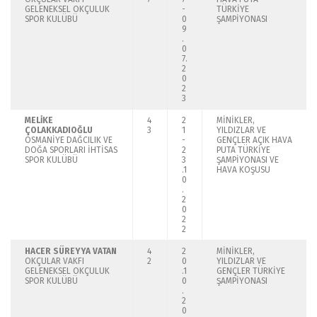
GELENEKSEL OKÇULUK
-
TÜRKİYE
SPOR KULÜBÜ
0
ŞAMPİYONASI
9
.
0
7.
2
0
2
3
MELİKE
4
2
MİNİKLER,
ÇOLAKKADIOĞLU
3
1
YILDIZLAR VE
OSMANİYE DAĞCILIK VE
-
GENÇLER AÇIK HAVA
DOĞA SPORLARI İHTİSAS
2
PUTA TÜRKİYE
SPOR KULÜBÜ
3
ŞAMPİYONASI VE
.1
HAVA KOŞUSU
0
.
2
0
2
2
HACER SÜREYYA VATAN
4
2
MİNİKLER,
OKÇULAR VAKFI
2
0
YILDIZLAR VE
GELENEKSEL OKÇULUK
.1
GENÇLER TÜRKİYE
SPOR KULÜBÜ
0
ŞAMPİYONASI
.
2
0