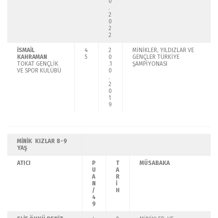
0
.
2
0
2
2
İSMAİL
4
2
MİNİKLER, YILDIZLAR VE
KAHRAMAN
5
0
GENÇLER TÜRKİYE
TOKAT GENÇLİK
.1
ŞAMPİYONASI
VE SPOR KULÜBÜ
0
.
2
0
1
9
MİNİK KIZLAR
8-9
YAŞ
ATICI
P
T
MÜSABAKA
U
A
A
R
N
İ
/
H
4
9