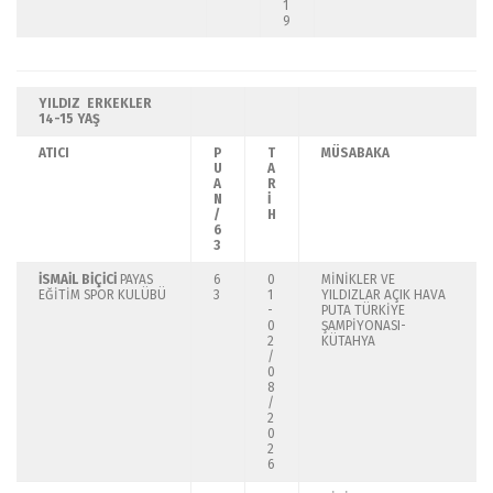
1
9
YILDIZ ERKEKLER
14-15 YAŞ
ATICI
P
T
MÜSABAKA
U
A
A
R
N
İ
/
H
6
3
İSMAİL BİÇİCİ
PAYAS
6
0
MİNİKLER VE
EĞİTİM SPOR KULÜBÜ
3
1
YILDIZLAR AÇIK HAVA
-
PUTA TÜRKİYE
0
ŞAMPİYONASI-
2
KÜTAHYA
/
0
8
/
2
0
2
6