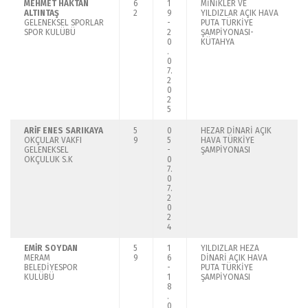
MEHMET HAKTAN
6
1
MİNİKLER VE
ALTINTAŞ
2
9
YILDIZLAR AÇIK HAVA
GELENEKSEL SPORLAR
-
PUTA TÜRKİYE
SPOR KULÜBÜ
2
ŞAMPİYONASI-
0
KÜTAHYA
.
0
7.
2
0
2
5
ARİF ENES SARIKAYA
5
0
HEZAR DİNARİ AÇIK
OKÇULAR VAKFI
9
5
HAVA TÜRKİYE
GELENEKSEL
-
ŞAMPİYONASI
OKÇULUK S.K
0
7.
0
7.
2
0
2
4
EMİR SOYDAN
5
1
YILDIZLAR HEZA
MERAM
9
6
DİNARİ AÇIK HAVA
BELEDİYESPOR
-
PUTA TÜRKİYE
KULÜBÜ
1
ŞAMPİYONASI
8
.
0