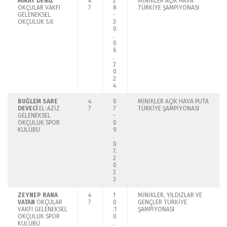
MİRAY DENİZ
4
2
MİNİKLER AÇIK HAVA
OKÇULAR VAKFI
7
8
TÜRKİYE ŞAMPİYONASI
GELENEKSEL
-
OKÇULUK S.K
3
0
.
0
6
.
2
0
2
4
BUĞLEM SARE
4
0
MİNİKLER AÇIK HAVA PUTA
DEVECİ
EL-AZİZ
7
7
TÜRKİYE ŞAMPİYONASI
GELENEKSEL
-
OKÇULUK SPOR
0
KULÜBÜ
9
.
0
7.
2
0
2
3
ZEYNEP RANA
4
1
MİNİKLER, YILDIZLAR VE
VATAN
OKÇULAR
7
0
GENÇLER TÜRKİYE
VAKFI GELENEKSEL
.1
ŞAMPİYONASI
OKÇULUK SPOR
0
KULÜBÜ
.