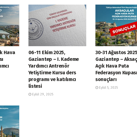
ık Hava
06-11 Ekim 2025,
30-31 Ağustos 2025
sı
Gaziantep – I. Kademe
Gaziantep – Aksaç
ımcı
Yardımcı Antrenör
Açık Hava Puta
Yetiştirme Kursu ders
Federasyon Kupas
programı ve katılımcı
sonuçları
listesi
Eylül 5, 2025
Eylül 29, 2025