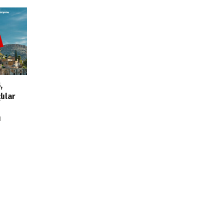
,
lılar
ı