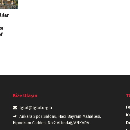
lılar
sı
ef
Bize Ulaşın
T
F
tgtof@tgtof.org.tr
Ku
Ankara Spor Salonu, Hacı Bayram Mahallesi,
Hipodrum Caddesi No:2 Altındağ/ANKARA
D