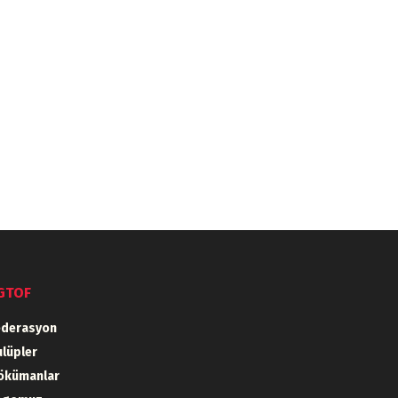
GTOF
ederasyon
lüpler
ökümanlar