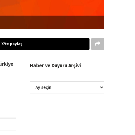
X'te paylaş
ürkiye
Haber ve Duyuru Arşivi