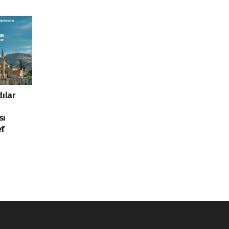
lılar
sı
ef