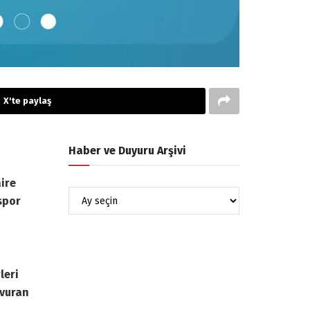
X'te paylaş
Haber ve Duyuru Arşivi
aire
spor
leri
şvuran