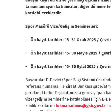
adayın kayıt ücreti ve çevrimiçi eğitim hizme
tamamlamayan katılımcılar, diğer döneme tek
katılabileceklerdir.
Spor Masörü Vize/Gelişim Seminerleri
;
–
Ön kayıt tarihleri
15- 31 Ocak 2025
/ Çevri
–
Ön kayıt tarihleri
15- 30 Mayıs 2025
/ Çevr
–
Ön kayıt tarihleri
15- 30 Eylül 2025
/ Çevri
Başvurular E-Devlet/Spor Bilgi Sistemi üzerind
referans numarası ile Ziraat Bankası şube/at
gerekmektedir. Teşkilatımızda görev yapan kad
vize/gelişim seminerine katılabilmesi için E-D
kimlik kartlarını
lokman.olmus@gsb.gov.tr
ma