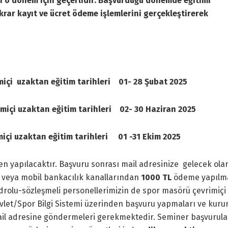
ti o dönem için geçerlidir. Başvurduğu dönemde eğitimi
rar kayıt ve ücret ödeme işlemlerini gerçekleştirerek
miçi uzaktan eğitim tarihleri
01- 28 Şubat 2025
imiçi uzaktan eğitim tarihleri
02- 30 Haziran 2025
miçi uzaktan eğitim tarihleri
01 -31 Ekim 2025
en yapılacaktır. Başvuru sonrası mail adresinize gelecek ola
m veya mobil bankacılık kanallarından
1000 TL
ödeme yapılm
rolu-sözleşmeli personellerimizin de spor masörü çevrimiçi
evlet/Spor Bilgi Sistemi üzerinden başvuru yapmaları ve kur
il adresine göndermeleri gerekmektedir. Seminer başvurula