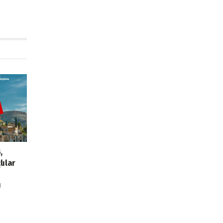
,
lılar
ı