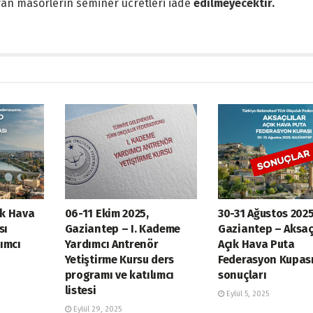
yan masörlerin seminer ücretleri iade
edilmeyecektir
.
ık Hava
06-11 Ekim 2025,
30-31 Ağustos 2025
sı
Gaziantep – I. Kademe
Gaziantep – Aksaç
ımcı
Yardımcı Antrenör
Açık Hava Puta
Yetiştirme Kursu ders
Federasyon Kupas
programı ve katılımcı
sonuçları
listesi
Eylül 5, 2025
Eylül 29, 2025