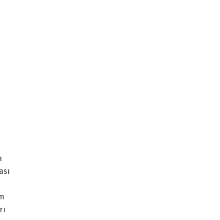
n
ası
um
rı