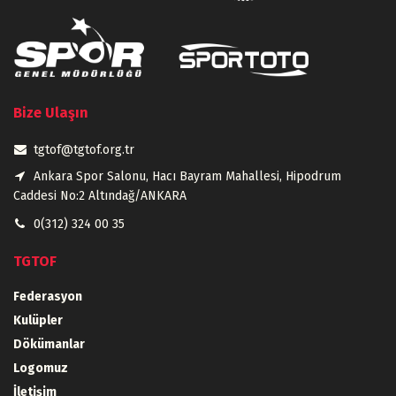
Bize Ulaşın
tgtof@tgtof.org.tr
Ankara Spor Salonu, Hacı Bayram Mahallesi, Hipodrum
Caddesi No:2 Altındağ/ANKARA
0(312) 324 00 35
TGTOF
Federasyon
Kulüpler
Dökümanlar
Logomuz
İletişim