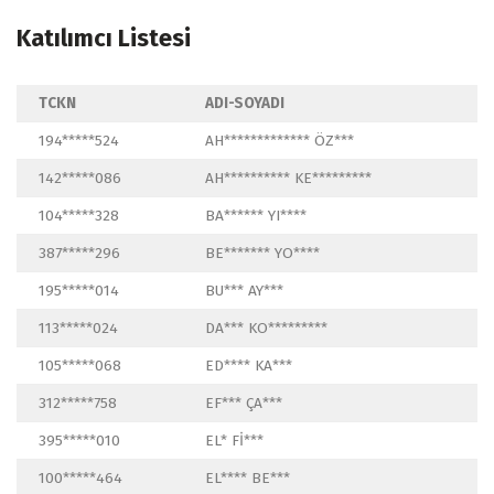
Katılımcı Listesi
TCKN
ADI-SOYADI
194*****524
AH************* ÖZ***
142*****086
AH********** KE*********
104*****328
BA****** YI****
387*****296
BE******* YO****
195*****014
BU*** AY***
113*****024
DA*** KO*********
105*****068
ED**** KA***
312*****758
EF*** ÇA***
395*****010
EL* Fİ***
100*****464
EL**** BE***