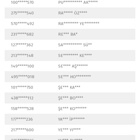
100*****570
PU********** AK*****
275*****540
RA***** ÖZ****
570*****492
RA******** YE********
231*****682
RE*** BA*
127*****362
SA********** SÜ**
213*****148
SE******** KE****
149*****100
SE**** AŞ******
495*****018
SE*** HO********
101*****750
ŞE*** KA***
438*****112
ŞE*** BO****
158*****528
ŞE*** KO******
177*****236
YA*** İP******
217*****600
YE*** YI****