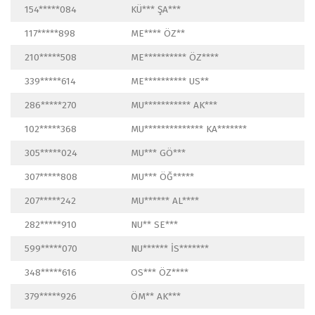
154*****084
KÜ*** ŞA***
117*****898
ME**** ÖZ**
210*****508
ME********** ÖZ****
339*****614
ME********** US**
286*****270
MU*********** AK***
102*****368
MU************** KA*******
305*****024
MU*** GÖ***
307*****808
MU*** ÖĞ*****
207*****242
MU****** AL****
282*****910
NU** SE***
599*****070
NU****** İS*******
348*****616
OS*** ÖZ****
379*****926
ÖM** AK***