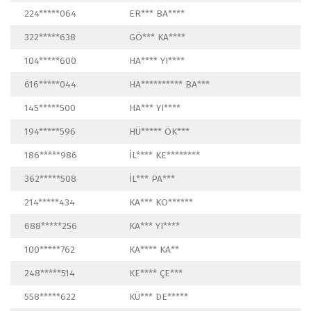
224*****064
ER*** BA****
322*****638
GÖ*** KA****
104*****600
HA**** YI****
616*****044
HA********** BA***
145*****500
HA*** YI****
194*****596
HÜ***** ÖK***
186*****986
İL**** KE********
362*****508
İL*** PA***
214*****434
KA*** KO******
688*****256
KA*** YI****
100*****762
KA**** KA**
248*****514
KE**** ÇE***
558*****622
KÜ*** DE*****