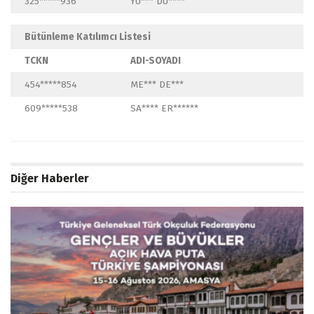
325*****936
YU*** DU****
Bütünleme Katılımcı Listesi
TCKN
ADI-SOYADI
454*****854
ME*** DE***
609*****538
SA**** ER******
Diğer Haberler