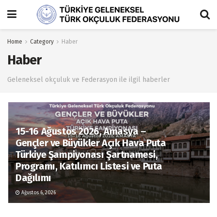
Home
Category
Haber
Haber
Geleneksel okçuluk ve Federasyon ile ilgil haberler
15-16 Ağustos 2026, Amasya –
Gençler ve Büyükler Açık Hava Puta
Türkiye Şampiyonası Şartnamesi,
Programı, Katılımcı Listesi ve Puta
Dağılımı
Ağustos 6, 2026