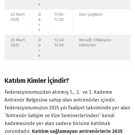
s
23 Mart
D
11:50-
Gez Çeşitleri
2025
e
12:30
r
s
23 Mart
D
12:40-
Menzili Etkileyen
2025
e
13:20
Faktörler
r
s
Katılım Kimler İçindir?
Federasyonumuzdan alınmış 1., 2. ve 3. Kademe
Antrenör Belgesine sahip olan antrenörler içindir.
Federasyonumuzun 2025 yılı faaliyet takviminde yer alan
“Antrenör Gelişim ve Vize Seminerlerinden” kendi
kademesinde yer alan sadece birisine katılmak
zorundadır.
Katılım sağlamayan antrenörlerin 2025