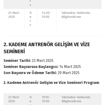
r
s
23 Mart
D
14:20-
Talimatlar Hakkında
2025
e
15:00
Bilgilendirme
r
s
2. KADEME ANTRENÖR GELİŞİM VE VİZE
SEMİNERİ
Seminer Tarihi:
23 Mart 2025
Seminer Başvurusu Başlangıcı:
14 Mart 2025
Son Başvuru ve Ödeme Tarihi:
20 Mart 2025
2. Kademe Antrenör Gelişim ve Vize Semineri Program
23 Mart
D
15:10-
Talimatlar Hakkında
2025
e
15:50
Bilgilendirme