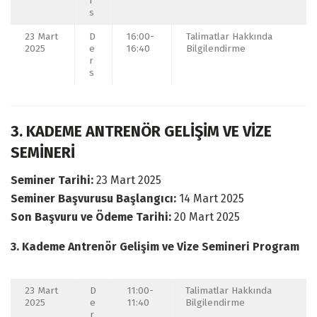
r
s
23 Mart
D
16:00-
Talimatlar Hakkında
2025
e
16:40
Bilgilendirme
r
s
3. KADEME ANTRENÖR GELİŞİM VE VİZE
SEMİNERİ
Seminer Tarihi:
23 Mart 2025
Seminer Başvurusu Başlangıcı:
14 Mart 2025
Son Başvuru ve Ödeme Tarihi:
20 Mart 2025
3. Kademe Antrenör Gelişim ve Vize Semineri Program
23 Mart
D
11:00-
Talimatlar Hakkında
2025
e
11:40
Bilgilendirme
r