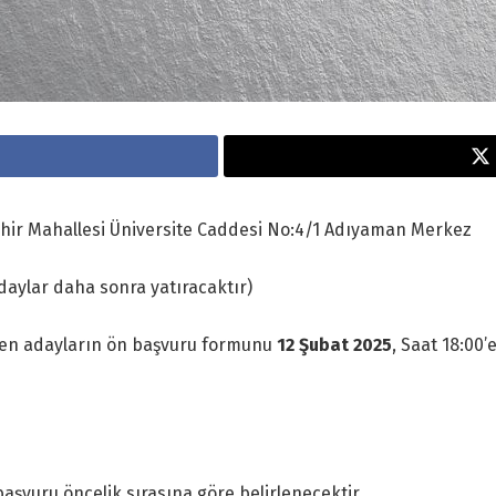
hir Mahallesi Üniversite Caddesi No:4/1 Adıyaman Merkez
aylar daha sonra yatıracaktır)
yen adayların ön başvuru formunu
12 Şubat 2025
, Saat 18:00’
başvuru öncelik sırasına göre belirlenecektir.