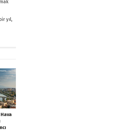
urmak
r yıl,
k Hava
ı
mcı