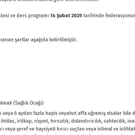
istesi ve ders programı
14 Şubat 2025
tarihinde Federasyon
nan şartlar aşağıda belirtilmiştir.
lmak (Sağlık Ocağı)
s veya 6 aydan fazla hapis veyahut affa uğramış olsalar bile 
htilas, irtikap, rüşvet, hırsızlık, dolandırıcılık, sahtecilik, in
ıcı veya şeref ve haysiyeti kırıcı suçtan veya istimal ve istihla