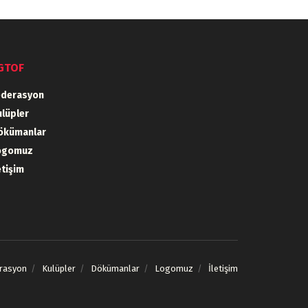
GTOF
ederasyon
lüpler
ökümanlar
ogomuz
etişim
rasyon
Kulüpler
Dökümanlar
Logomuz
İletişim