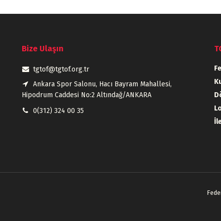
Bize Ulaşın
T
F
tgtof@tgtof.org.tr
Ku
Ankara Spor Salonu, Hacı Bayram Mahallesi,
Hipodrum Caddesi No:2 Altındağ/ANKARA
D
L
0(312) 324 00 35
İl
Fede