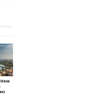
k Hava
ı
mcı