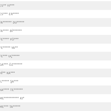
ES** YI***
ES*** ER****
FA****** DU*****
FA**** Bİ******
FE**** YÖ***
FE***** YA**
FE*** UÇ*****
GA*** ÖZ******
Hİ** KA***
İL***** ŞA***
KA**** TE******
ME********** KI*
ME*** TA*****