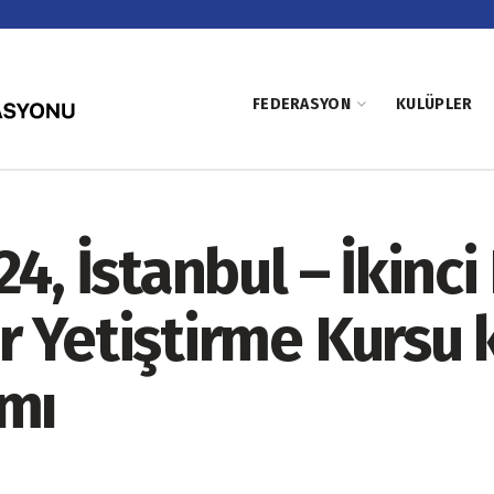
FEDERASYON
KULÜPLER
24, İstanbul – İkin
Yetiştirme Kursu ka
amı