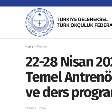
Home
Duyuru
22-28 Nisan 20
Temel Antrenör 
ve ders progr
Nisan 15, 2024