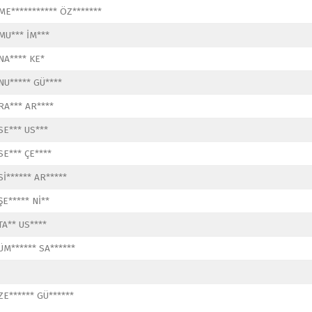
ME*********** ÖZ*******
MU*** İM***
NA**** KE*
NU***** GÜ****
RA*** AR****
SE*** US***
SE*** ÇE****
Sİ****** AR*****
ŞE***** Nİ**
TA** US****
ÜM****** SA******
ZE****** GÜ******