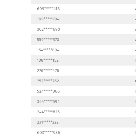
609*****418
199*****794
302*****690
559*****570
154*****894
138*****152
276*****476
252*****762
524*****866
344*****594
244*****826
231*****222
603*****936