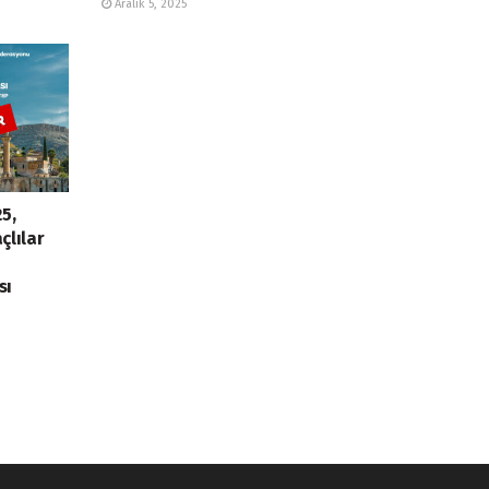
Aralık 5, 2025
5,
çlılar
sı