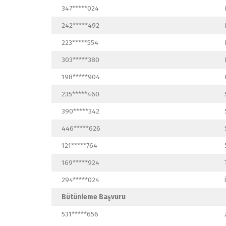
347*****024
242*****492
223*****554
303*****380
198*****904
235*****460
390*****342
446*****626
121*****764
169*****924
294*****024
Bütünleme Başvuru
531*****656