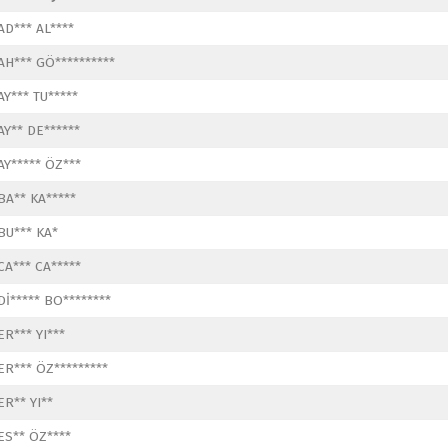
AD*** AL****
AH*** GÖ**********
AY*** TU*****
AY** DE******
AY***** ÖZ***
BA** KA*****
BU*** KA*
CA*** CA*****
Dİ***** BO********
ER*** YI***
ER*** ÖZ*********
ER** YI**
ES** ÖZ****