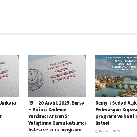
 Ankara
15 – 20 Aralık 2025, Bursa
Remy-i Sedad Açı
– Birinci Kademe
Federasyon Kupas
r
Yardımcı Antrenör
programı ve katılı
Yetiştirme Kursu katılımcı
listesi
listesi ve kurs programı
Kasım 5, 2025