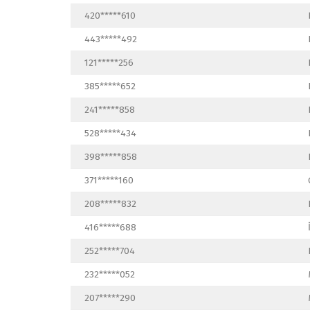
420*****610
443*****492
121*****256
385*****652
241*****858
528*****434
398*****858
371*****160
208*****832
416*****688
252*****704
232*****052
207*****290