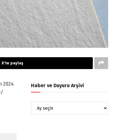
X'te paylaş
n 2024
Haber ve Duyuru Arşivi
u/