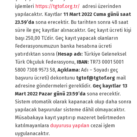
işlemleri
https://tgtof.org.tr/
adresi üzerinden
yapılacaktır. Kayıtlar
11 Mart 2022 Cuma günü saat
23.59’da
sona erecektir. Bu tarihten sonra 48 saat
süre ile geç kayıtlar alınacaktır. Geç kayıt ücreti kişi
başı 250,00 TL’dir. Geç kayıt yapacak olanların
Federasyonumuzun banka hesabına ücreti
yatırdıktan sonra (
Hesap adı:
Türkiye Geleneksel
Türk Okçuluk Federasyonu,
IBAN:
TR73 0001 5001
5800 7308 9573 58,
Açıklama:
Adı – Soyadı geç
başvuru ücreti) dekontunu
tgtof@tgtof.org
mail
adresine göndermeleri gereklidir.
Geç kayıtlar 13
Mart 2022 Pazar günü 23:59’da
sona erecektir.
Sistem otomatik olarak kapanacak olup daha sonra
yapılacak başvurular sisteme dâhil olmayacaktır.
Müsabakaya kayıt yaptırıp mazeret belirtmeden
katılmayanlara
duyurusu yapılan
cezai işlem
uygulanacaktır.