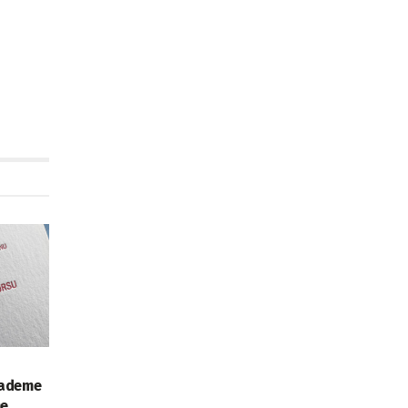
 Kademe
me