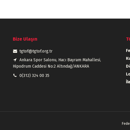
Bize Ulaşın
T
F
tgtof@tgtof.org.tr
Ku
Ankara Spor Salonu, Hacı Bayram Mahallesi,
Hipodrum Caddesi No:2 Altındağ/ANKARA
D
L
0(312) 324 00 35
İl
Fede