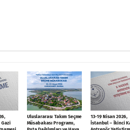
26,
Uluslararası Takım Seçme
13-19 Nisan 2026,
 Gazi
Müsabakası Programı,
İstanbul – İkinci
tnamesi
Puta Dağılımları ve Hava
Antrenör Yetiştir