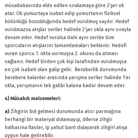
müsabakasında elde edilen sıralamaya göre 2’şer ok
atar. Ok yumurtaya isabet edip yumurtanın fiziksel
bütünlüğü bozulduğunda hedef vurulmuş sayılır. Hedef
vurulmazsa atışlar seriler halinde 2’şer okla aynı sırayla
devam eder. Hedef vurulsa dahi aynı seride tüm
sporcuların atışlarını tamamlamaları beklenir. Hedefi
vuran sporcu 1. okta vurmuşsa 2. okunu da atması
sağlanır. Hedef birden çok kişi tarafından vurulmuşsa
en çok isabeti olan galip gelir. Beraberlik durumunda
berabere kalanlar arasında yarışma seriler halinde 1’er
okla, yarışmanın tek galibi kalana kadar devam eder.
4) Müsabık malzemeleri:
a)
Zihgirin bol gelmesi durumunda atıcı parmağına
herhangi bir materyal dolamayıp, dilerse zihgir
halkasına flaster, ip yahut bant dolayarak zihgiri atışa
uygun hale getirebilir.