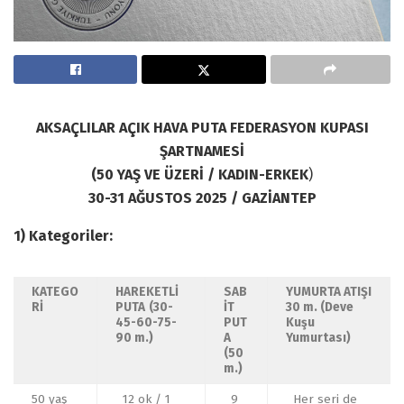
AKSAÇLILAR AÇIK HAVA PUTA FEDERASYON KUPASI
ŞARTNAMESİ
(50 YAŞ VE ÜZERİ / KADIN-ERKEK
)
30-31 AĞUSTOS 2025 / GAZİANTEP
1) Kategoriler:
KATEGO
HAREKETLİ
SAB
YUMURTA ATIŞI
Rİ
PUTA
(30-
İT
30 m. (Deve
45-60-75-
PUT
Kuşu
90 m.)
A
Yumurtası)
(50
m.)
50 yaş
12 ok / 1
9
Her seri de