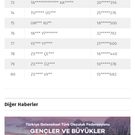
73
TA************* KA*****
20*****316
74
TU***** ÜS***
25*****276
75
ÜM*** KU**
18*****500
76
YA*** Yİ*******
32*****792
77
YE*** YI****
21*****600
78
ZE**** ÇE***
16*****440
79
ZE**** ÖZ***
10*****378
80
ZE**** UY**
15*****682
Diğer Haberler