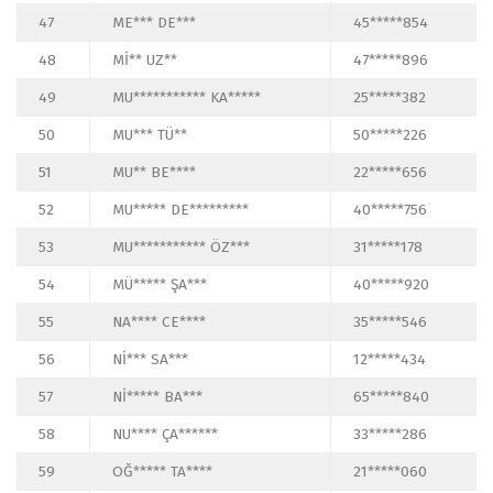
47
ME*** DE***
45*****854
48
Mİ** UZ**
47*****896
49
MU*********** KA*****
25*****382
50
MU*** TÜ**
50*****226
51
MU** BE****
22*****656
52
MU***** DE*********
40*****756
53
MU*********** ÖZ***
31*****178
54
MÜ***** ŞA***
40*****920
55
NA**** CE****
35*****546
56
Nİ*** SA***
12*****434
57
Nİ***** BA***
65*****840
58
NU**** ÇA******
33*****286
59
OĞ***** TA****
21*****060