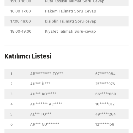
15:00-16:00
Puta Koşusu Talimat Soru-Cevap
16:00-17:00
Hakem Talimatı Soru-Cevap
17:00-18:00
Disiplin Talimatı Soru-cevap
18:00-19:00
Kıyafet Talimatı Soru-cevap
Katılımcı Listesi
1
AB********* ZO***
67*****084
2
AH*** İL***
25*****976
3
AH*** KO*****
66*****660
4
AH******* AL*****
10*****812
5
AL*** TO***
49*****264
6
AR*** GÜ*******
12*****158