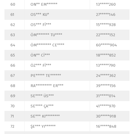
60
ON** EM******
13*****260
61
OS*** KU*
27*****146
62
OS*** Fİ***
15*****928
63
ÖM******* TU****
22*****152
64
ÖM******** CE****
60*****904
65
ÖN** Cİ***
18*****852
66
ÖZ*** Fİ***
13*****790
67
PE***** TE******
24*****362
68
RA********* ER***
39*****156
69
SE**** ÜS***
31*****014
70
SE**** ÇA***
41*****970
71
SE*** KI********
30*****918
72
ŞE*** YI******
16*****848