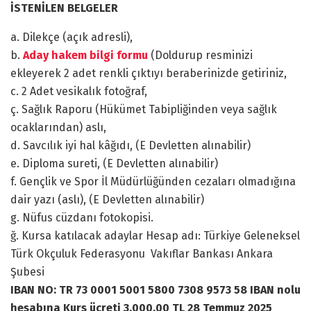
İSTENİLEN BELGELER
a. Dilekçe (açık adresli),
b.
Aday hakem bilgi formu
(Doldurup resminizi
ekleyerek 2 adet renkli çıktıyı beraberinizde getiriniz,
c. 2 Adet vesikalık fotoğraf,
ç. Sağlık Raporu (Hükümet Tabipliğinden veya sağlık
ocaklarından) aslı,
d. Savcılık iyi hal kâğıdı, (E Devletten alınabilir)
e. Diploma sureti, (E Devletten alınabilir)
f. Gençlik ve Spor İl Müdürlüğünden cezaları olmadığına
dair yazı (aslı), (E Devletten alınabilir)
g. Nüfus cüzdanı fotokopisi.
ğ. Kursa katılacak adaylar Hesap adı: Türkiye Geleneksel
Türk Okçuluk Federasyonu Vakıflar Bankası Ankara
Şubesi
IBAN NO: TR 73 0001 5001 5800 7308 9573 58 IBAN nolu
hesabına Kurs ücreti 3.000,00 TL
28 Temmuz 2025