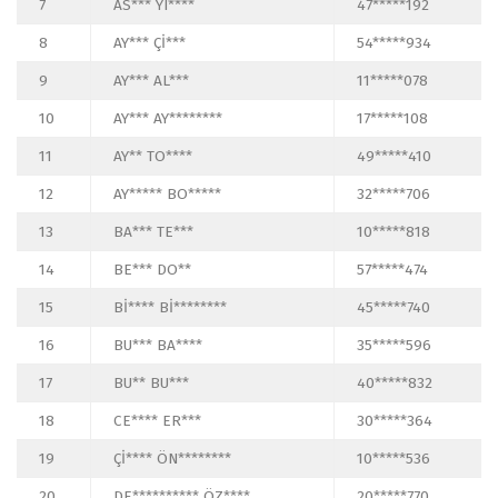
7
AS*** YI****
47*****192
8
AY*** Çİ***
54*****934
9
AY*** AL***
11*****078
10
AY*** AY********
17*****108
11
AY** TO****
49*****410
12
AY***** BO*****
32*****706
13
BA*** TE***
10*****818
14
BE*** DO**
57*****474
15
Bİ**** Bİ********
45*****740
16
BU*** BA****
35*****596
17
BU** BU***
40*****832
18
CE**** ER***
30*****364
19
Çİ**** ÖN********
10*****536
20
DE********** ÖZ****
20*****770