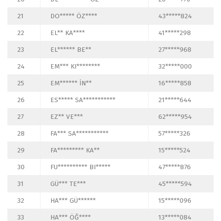
21
DO***** ÖZ****
43*****824
22
EL** KA****
41*****298
23
EL****** BE**
27*****968
24
EM*** KI********
32*****000
25
EM****** İN**
16*****858
26
ES***** SA***********
21*****644
27
EZ** VE***
62*****954
28
FA*** SA***********
57*****326
29
FA********* KA**
15*****524
30
FU********** BI*****
47*****876
31
GÜ*** TE***
45*****594
32
HA*** GÜ******
15*****096
33
HA*** ÖĞ****
13*****084