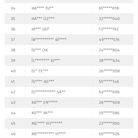
34
HA**** TU**
61*****018
35
HA*** ÖZ***
32*****040
36
Hİ*** GÜ*
13*****192
37
İB********** Bİ****
49*****576
38
İD*** OK
24*****804
39
İL******** KI***
28*****634
40
İS* TE***
26*****058
41
İS**** AS***
55*****146
42
İS*********** SA**
54*****696
43
KA*** ER*****
26*****658
44
KÜ*** YA***
10*****586
45
ME**** YO******
23*****950
46
ME********* YI****
50*****526