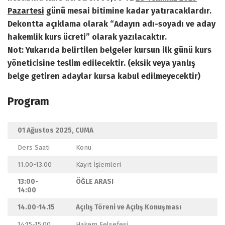
Pazartesi
günü mesai bitimine kadar yatıracaklardır.
Dekontta açıklama olarak “Adayın adı-soyadı ve aday
hakemlik kurs ücreti” olarak yazılacaktır.
Not: Yukarıda belirtilen belgeler kursun ilk günü kurs
yöneticisine teslim edilecektir. (eksik veya yanlış
belge getiren adaylar kursa kabul edilmeyecektir)
Program
01 Ağustos 2025, CUMA
Ders Saati
Konu
11.00-13.00
Kayıt İşlemleri
13:00-
ÖĞLE ARASI
14:00
14.00-14.15
Açılış Töreni ve Açılış Konuşması
14:15-15:00
Hakem Felsefesi